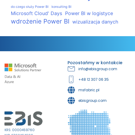
do czego służy Power BI
konsulting BI
Microsoft Cloud' Days
Power BI w logistyce
wdrożenie Power BI
wizualizacja danych
Pozostańmy w kontakcie
info@ebisgroup.com
+48 12 307 06 35
msfabric.pl
ebisgroup.com
KRS: 0000459760