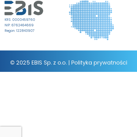
KRS: 0000459760
NIP: 6762464669
Regon: 122843907
© 2025 EBIS Sp. z o.o. |
Polityka prywatności