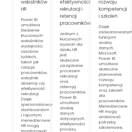
wskaźników
efektywności
rozwoju
HR
rekrutacji i
kompetencji
retencji
i szkoleń
Power BI
pracowników
umożliwia
Dzięki
śledzenie
zaawansowany
Jednym z
kluczowych
funkcjom
kluczowych
wskaźników
analizy
wyzwań dla
wydajności
danych,
działu HR
zasobów
Microsoft
jest
ludzkich,
Power BI
skuteczne
takich jak
umożliwia
zarządzanie
rotacja
skuteczne
procesem
pracowników,
planowanie
rekrutacji
wskaźniki
rozwoju
oraz
absencji czy
kompetencji
retencją
efektywność
oraz szkoleń
pracowników.
rekrutacji.
dla
Power BI
Dzięki
pracowników.
umożliwia
spersonalizowanym
Menedżerowie
analizę
dashboardom
HR mogą
danych
i raportom,
analizować
dotyczących
menedżerowie
potrzeby
efektywności
HR mogą
szkoleniowe,
procesu
monitorować