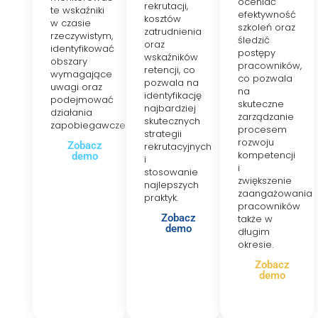
oceniać
rekrutacji,
te wskaźniki
efektywność
kosztów
w czasie
szkoleń oraz
zatrudnienia
rzeczywistym,
śledzić
oraz
identyfikować
postępy
wskaźników
obszary
pracowników,
retencji, co
wymagające
co pozwala
pozwala na
uwagi oraz
na
identyfikację
podejmować
skuteczne
najbardziej
działania
zarządzanie
skutecznych
zapobiegawcze.
procesem
strategii
rozwoju
Zobacz
rekrutacyjnych
kompetencji
demo
i
i
stosowanie
zwiększenie
najlepszych
zaangażowania
praktyk.
pracowników
Zobacz
także w
demo
długim
okresie.
Zobacz
demo