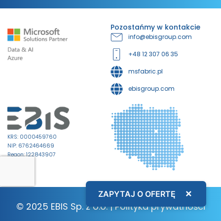
Pozostańmy w kontakcie
info@ebisgroup.com
+48 12 307 06 35
msfabric.pl
ebisgroup.com
KRS: 0000459760
NIP: 6762464669
Regon: 122843907
×
ZAPYTAJ O OFERTĘ
© 2025 EBIS Sp. z o.o. |
Polityka prywatności