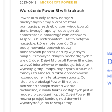
2023-01-19
MICROSOFT POWER BI
Wdrożenie Power BI w 5 krokach
Power BI to cały zestaw narzędzi
analitycznych firmy Microsoft, które
pomagają przedsiębiorcom wizualizować
dane, tworzyć raporty i udostępniać
spostrzeżenia poszczególnym członkom
zespołu lub kontrahentom. Jest to potężne
narzędzie, które może pomóc Ci w
podejmowaniu lepszych decyzji
biznesowych poprzez analizę w jednym
Bu
miejscu firmowych danych pochodzących z
D
wielu źródeł. Dzięki Microsoft Power BI można
tworzyć interaktywne wizualizacje, takie jak
wykresy, grafy i mapy, aby szybko zrozumieć
do 
trendy i zależności, a także opracowywać
Mi
rozbudowane i interaktywne raporty. Co
istotne, do obsługi Power BI nie jest
w
potrzebna specjalistyczna wiedza
techniczna, a wiele funkcji dostępnych jest w
modelu przeciągnij i upuść. Dzięki Power BI
można przejąć kontrolę nad danymi i
wykorzystać je do rozwoju firmy.