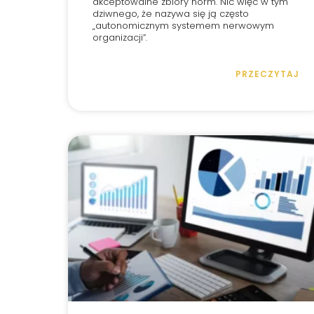
akceptowalne zbiory norm. Nic więc w tym
dziwnego, że nazywa się ją często
„autonomicznym systemem nerwowym
organizacji”.
PRZECZYTAJ