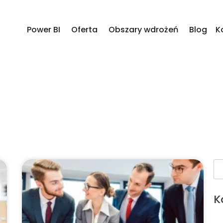
Power BI
Oferta
Obszary wdrożeń
Blog
K
K