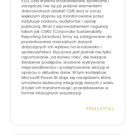
ESG, czyli kryteria środowiskowe, społeczne i
zarządcze, nie są już jedynie elementem
dobrowolnych działań CSR, lecz w coraz
większym stopniu są monitorowane przez
instytucje nadzoru, audytorów i opinię
publiczną. Wraz z wprowadzeniem regulacji
takich jak CSRD (Corporate Sustainability
Reporting Directive), firmy są zobligowane do
prezentowania mierzalnych danych
dotyczących ich wpływu na środowisko i
społeczeństwo. Kluczowe jest jednak nie tylko
raportowanie „na koniec roku”, ale bieżące
śledzenie postępów, wczesne wykrywanie
nieprawidłowości i podejmowanie decyzji w
oparciu o aktualne dane. W tym kontekście
Microsoft Power BI staje się narzędziem, które
umożliwia skuteczną integrację danych z wielu
źródeł, ich transformację i przedstawienie w
formie intuicyjnych wizualizacji.
PRZECZYTAJ