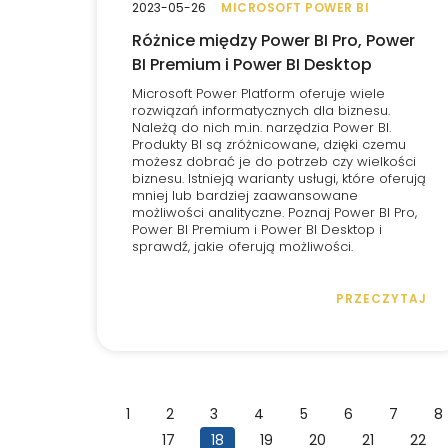
2023-05-26
MICROSOFT POWER BI
Różnice między Power BI Pro, Power
BI Premium i Power BI Desktop
Microsoft Power Platform oferuje wiele
rozwiązań informatycznych dla biznesu.
Należą do nich m.in. narzędzia Power BI.
Produkty BI są zróżnicowane, dzięki czemu
możesz dobrać je do potrzeb czy wielkości
biznesu. Istnieją warianty usługi, które oferują
mniej lub bardziej zaawansowane
możliwości analityczne. Poznaj Power BI Pro,
Power BI Premium i Power BI Desktop i
sprawdź, jakie oferują możliwości.
PRZECZYTAJ
1
2
3
4
5
6
7
8
17
18
19
20
21
22