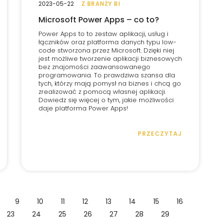
2023-05-22
Z BRANŻY BI
Microsoft Power Apps – co to?
Power Apps to to zestaw aplikacji, usług i
łączników oraz platforma danych typu low-
code stworzona przez Microsoft. Dzięki niej
jest możliwe tworzenie aplikacji biznesowych
bez znajomości zaawansowanego
programowania. To prawdziwa szansa dla
tych, którzy mają pomysł na biznes i chcą go
zrealizować z pomocą własnej aplikacji.
Dowiedz się więcej o tym, jakie możliwości
daje platforma Power Apps!
PRZECZYTAJ
9
10
11
12
13
14
15
16
23
24
25
26
27
28
29