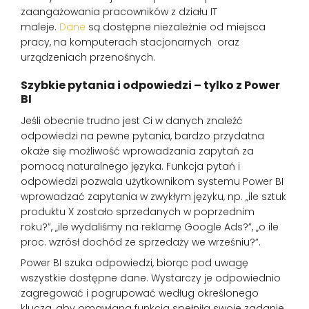
zaangażowania pracowników z działu IT
maleje.
Dane
są dostępne niezależnie od miejsca
pracy, na komputerach stacjonarnych oraz
urządzeniach przenośnych.
Szybkie pytania i odpowiedzi – tylko z Power
BI
Jeśli obecnie trudno jest Ci w danych znaleźć
odpowiedzi na pewne pytania, bardzo przydatna
okaże się możliwość wprowadzania zapytań za
pomocą naturalnego języka. Funkcja pytań i
odpowiedzi pozwala użytkownikom systemu Power BI
wprowadzać zapytania w zwykłym języku, np. „ile sztuk
produktu X zostało sprzedanych w poprzednim
roku?”, „ile wydaliśmy na reklamę Google Ads?”, „o ile
proc. wzrósł dochód ze sprzedaży we wrześniu?”.
Power BI szuka odpowiedzi, biorąc pod uwagę
wszystkie dostępne dane. Wystarczy je odpowiednio
zagregować i pogrupować według określonego
klucza, aby omawiana funkcja spełniła swoje zadanie