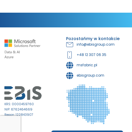
Pozostańmy w kontakcie
info@ebisgroup.com
+48 12 307 06 35
msfabric.pl
ebisgroup.com
KRS: 0000459760
NIP: 6762464669
Regon: 122843907