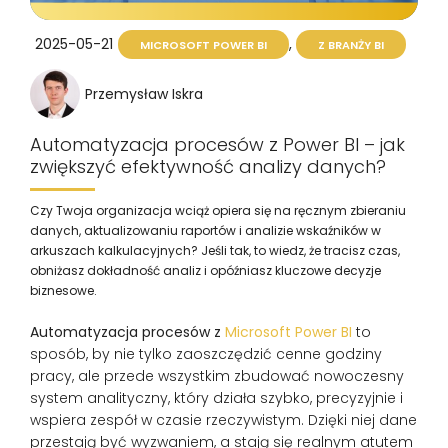
,
2025-05-21
MICROSOFT POWER BI
Z BRANŻY BI
Przemysław Iskra
Automatyzacja procesów z Power BI – jak
zwiększyć efektywność analizy danych?
Czy Twoja organizacja wciąż opiera się na ręcznym zbieraniu
danych, aktualizowaniu raportów i analizie wskaźników w
arkuszach kalkulacyjnych? Jeśli tak, to wiedz, że tracisz czas,
obniżasz dokładność analiz i opóźniasz kluczowe decyzje
biznesowe.
Automatyzacja procesów z
Microsoft Power BI
to
sposób, by nie tylko zaoszczędzić cenne godziny
pracy, ale przede wszystkim zbudować nowoczesny
system analityczny, który działa szybko, precyzyjnie i
wspiera zespół w czasie rzeczywistym. Dzięki niej dane
przestają być wyzwaniem, a stają się realnym atutem