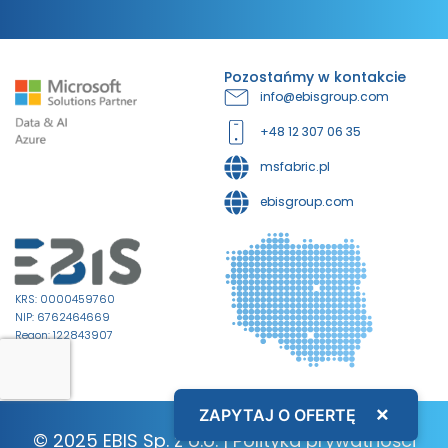
Pozostańmy w kontakcie
info@ebisgroup.com
+48 12 307 06 35
msfabric.pl
ebisgroup.com
KRS: 0000459760
NIP: 6762464669
Regon: 122843907
×
ZAPYTAJ O OFERTĘ
© 2025 EBIS Sp. z o.o. |
Polityka prywatności