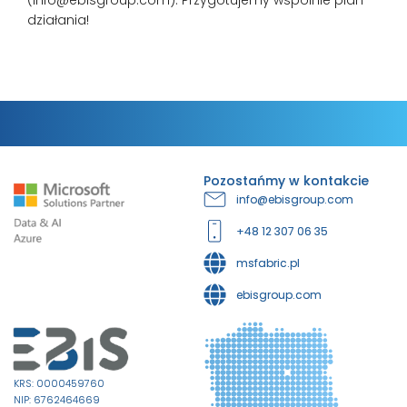
(info@ebisgroup.com). Przygotujemy wspólnie plan
działania!
Pozostańmy w kontakcie
info@ebisgroup.com
+48 12 307 06 35
msfabric.pl
ebisgroup.com
KRS: 0000459760
NIP: 6762464669