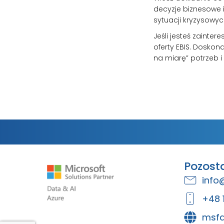
decyzje biznesowe 
sytuacji kryzysowyc
Jeśli jesteś zaint
oferty EBIS. Doskon
na miarę” potrzeb i
Pozost
info
+48 
msfa