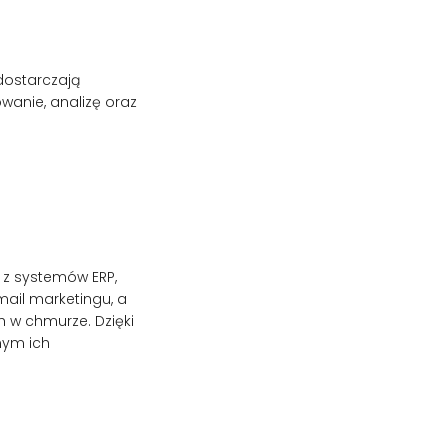
 dostarczają
owanie, analizę oraz
 z systemów ERP,
ail marketingu, a
 w chmurze. Dzięki
mym ich