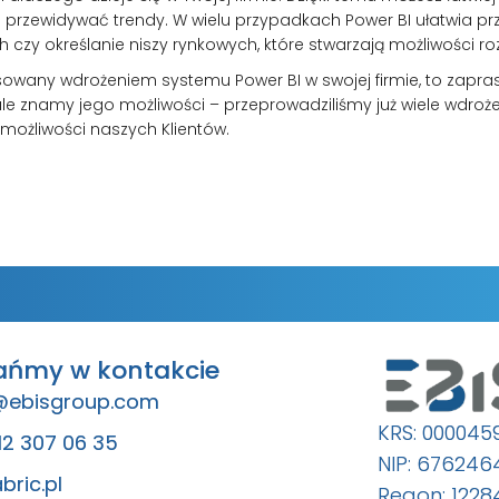
i przewidywać trendy. W wielu przypadkach Power BI ułatwia p
h czy określanie niszy rynkowych, które stwarzają możliwości roz
eresowany wdrożeniem systemu Power BI w swojej firmie, to zap
ale znamy jego możliwości – przeprowadziliśmy już wiele wdroż
 możliwości naszych Klientów.
ańmy w kontakcie
@ebisgroup.com
KRS: 000045
12 307 06 35
NIP: 67624
bric.pl
Regon: 1228