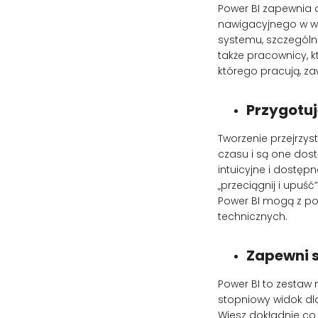
Power BI zapewnia 
nawigacyjnego w we
systemu, szczególnie
także pracownicy, k
którego pracują, z
Przygotuj
Tworzenie przejrzys
czasu i są one dost
intuicyjne i dostę
„przeciągnij i upuś
Power BI mogą z po
technicznych.
Zapewni s
Power BI to zestaw 
stopniowy widok dla
Wiesz dokładnie co 