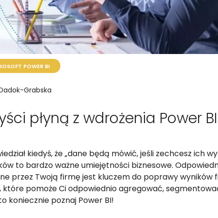
ROSOFT POWER BI
 Dadok-Grabska
zyści płyną z wdrożenia Power BI
dział kiedyś, że „dane będą mówić, jeśli zechcesz ich wys
ków to bardzo ważne umiejętności biznesowe. Odpowiedn
ane przez Twoją firmę jest kluczem do poprawy wyników f
a, które pomoże Ci odpowiednio agregować, segmentowa
to koniecznie poznaj Power BI!