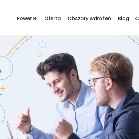
Power BI
Oferta
Obszary wdrożeń
Blog
K