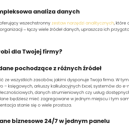
ompleksowa analiza danych
oferujący wszechstronny
zestaw narzędzi analitycznych
, które
 organizacji ‒ łączy wiele źródeł danych, upraszcza ich przygot
robi dla Twojej firmy?
dane pochodzące z różnych źródeł
 ze wszystkich zasobów, jakimi dysponuje Twoja firma. W tym
 – księgowych, arkuszy kalkulacyjnych Excel, systemów do e-m
łecznościowych, danych strumieniowych czy usług dostępnych
 dane będziesz mieć zagregowane w jednym miejscu i tym sa
tacja stanie się o wiele prostsza.
ane biznesowe 24/7 w jednym panelu