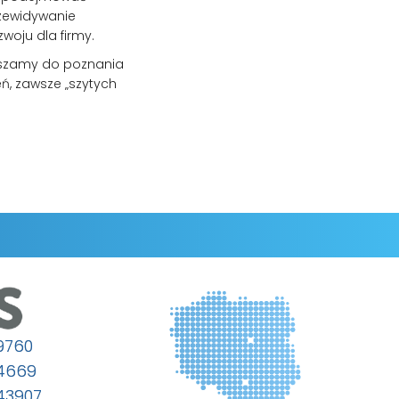
rzewidywanie
woju dla firmy.
raszamy do poznania
eń, zawsze „szytych
9760
64669
43907