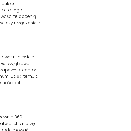
pulpitu
zaleta tego
liwości te docenią
e czy urządzenie, z
Power BI niewiele
jest wyjątkowo
 zapewnia kreator
nym. Dzięki temu z
ętnościach
apewnia 360-
twia ich analizę.
iej podejmować