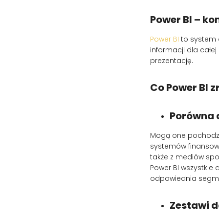
Power BI – k
Power BI
to system 
informacji dla całej
prezentację.
Co Power BI z
Porówna 
Mogą one pochodzić
systemów finansowo
także z mediów spo
Power BI wszystkie
odpowiednia segmen
Zestawi d