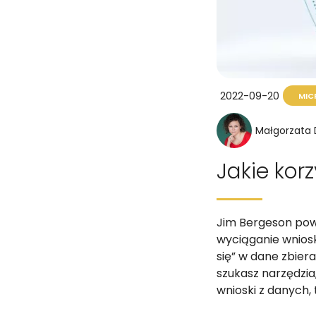
2022-09-20
MIC
Małgorzata
Jakie kor
Jim Bergeson powie
wyciąganie wnios
się” w dane zbier
szukasz narzędzi
wnioski z danych, 