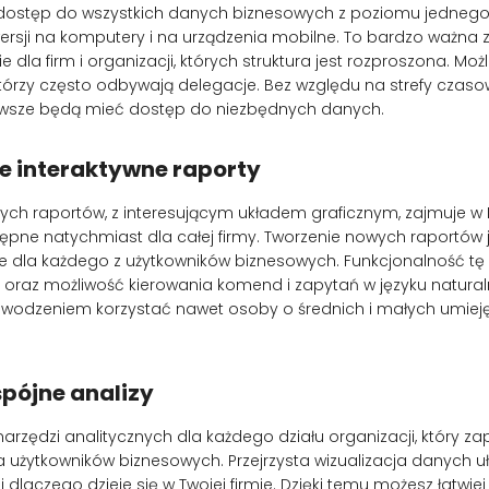
dostęp do wszystkich danych biznesowych z poziomu jednego 
rsji na komputery i na urządzenia mobilne. To bardzo ważna 
 dla firm i organizacji, których struktura jest rozproszona. Moż
tórzy często odbywają delegacje. Bez względu na strefy czasow
awsze będą mieć dostęp do niezbędnych danych.
e interaktywne raporty
tych raportów, z interesującym układem graficznym, zajmuje w 
ępne natychmiast dla całej firmy. Tworzenie nowych raportów 
pne dla każdego z użytkowników biznesowych. Funkcjonalność tę
ć” oraz możliwość kierowania komend i zapytań w języku natural
wodzeniem korzystać nawet osoby o średnich i małych umiej
pójne analizy
narzędzi analitycznych dla każdego działu organizacji, który z
 użytkowników biznesowych. Przejrzysta wizualizacja danych uła
i dlaczego dzieje się w Twojej firmie. Dzięki temu możesz łatw