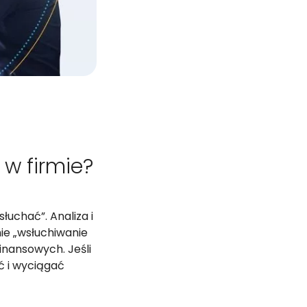
 w firmie?
łuchać”. Analiza i
ie „wsłuchiwanie
inansowych. Jeśli
ć i wyciągać