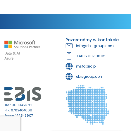
Pozostańmy w kontakcie
info@ebisgroup.com
+48 12 307 06 35
msfabric.pl
ebisgroup.com
KRS: 0000459760
NIP: 6762464669
Regon: 122843907