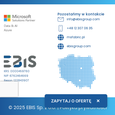
Pozostańmy w kontakcie
info@ebisgroup.com
+48 12 307 06 35
msfabric.pl
ebisgroup.com
KRS: 0000459760
NIP: 6762464669
Regon: 122843907
×
ZAPYTAJ O OFERTĘ
© 2025 EBIS Sp. z o.o. |
Polityka prywatności