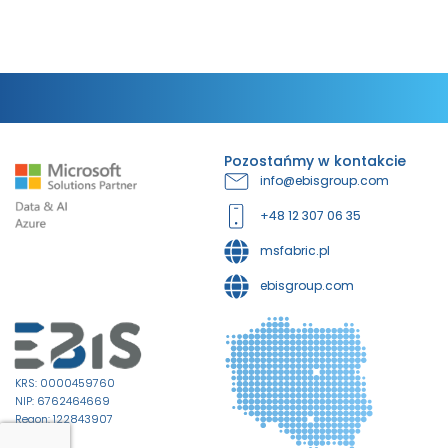
Pozostańmy w kontakcie
info@ebisgroup.com
+48 12 307 06 35
msfabric.pl
ebisgroup.com
KRS: 0000459760
NIP: 6762464669
Regon: 122843907