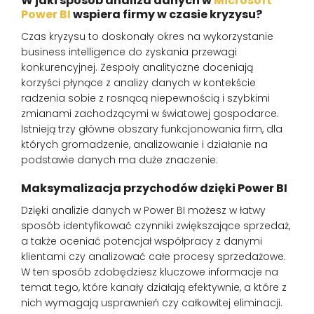
W jaki sposób analiza danych w
Microsoft
Power BI
wspiera firmy w czasie kryzysu?
Czas kryzysu to doskonały okres na wykorzystanie
business intelligence do zyskania przewagi
konkurencyjnej. Zespoły analityczne doceniają
korzyści płynące z analizy danych w kontekście
radzenia sobie z rosnącą niepewnością i szybkimi
zmianami zachodzącymi w światowej gospodarce.
Istnieją trzy główne obszary funkcjonowania firm, dla
których gromadzenie, analizowanie i działanie na
podstawie danych ma duże znaczenie:
Maksymalizacja przychodów dzięki Power BI
Dzięki analizie danych w Power BI możesz w łatwy
sposób identyfikować czynniki zwiększające sprzedaż,
a także oceniać potencjał współpracy z danymi
klientami czy analizować całe procesy sprzedażowe.
W ten sposób zdobędziesz kluczowe informacje na
temat tego, które kanały działają efektywnie, a które z
nich wymagają usprawnień czy całkowitej eliminacji.