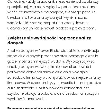
Co ważne, każdy pracownik, niezależnie od działu czy
specjalizacji, ma stały wgląd w potrzebne mu dane
24h/7 i to niezależnie od miejsca, z którego pracuje.
Uzyskane w toku analizy danych wyniki można
współdzielić z resztą zespołu, co zdecydowanie
ułatwia komunikację nawet podczas pracy z domu.
Zwiększanie wydajności poprzez analizę
danych
Analiza danych w Power BI ułatwia także identyfikację
słabo działających procesów oraz pomaga określić,
gdzie można zmniejszyć wydatki. Wykorzystaj więc
analizę danych w swojej firmie, aby skorelować i
porównać dotychczasowe działania, wydajniej
zarządzać firmą czy wykonywać dokładniejsze analizy
finansowe. W czasach kryzysu kwestie te mają bardzo
duże znaczenie. Często bowiem konieczna jest
szybka relokacja środków, w celu uzyskania lepszych
wyników finansowych.
Prognozowanie
na podstawie raportów w