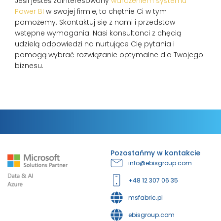
Jeśli jesteś zainteresowany
wdrożeniem systemu
Power BI
w swojej firmie, to chętnie Ci w tym
pomożemy. Skontaktuj się z nami i przedstaw
wstępne wymagania. Nasi konsultanci z chęcią
udzielą odpowiedzi na nurtujące Cię pytania i
pomogą wybrać rozwiązanie optymalne dla Twojego
biznesu.
Pozostańmy w kontakcie
info@ebisgroup.com
+48 12 307 06 35
msfabric.pl
ebisgroup.com