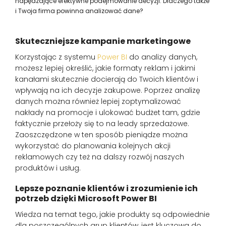
napędzające efektywne podejmowanie decyzji. Dlaczego także
i Twoja firma powinna analizować dane?
Skuteczniejsze kampanie marketingowe
Korzystając z systemu
Power BI
do analizy danych,
możesz lepiej określić, jakie formaty reklam i jakimi
kanałami skutecznie docierają do Twoich klientów i
wpływają na ich decyzje zakupowe. Poprzez analizę
danych można również lepiej zoptymalizować
nakłady na promocje i ulokować budżet tam, gdzie
faktycznie przełoży się to na leady sprzedażowe.
Zaoszczędzone w ten sposób pieniądze można
wykorzystać do planowania kolejnych akcji
reklamowych czy też na dalszy rozwój naszych
produktów i usług.
Lepsze poznanie klientów i zrozumienie ich
potrzeb dzięki Microsoft Power BI
Wiedza na temat tego, jakie produkty są odpowiednie
dla poszczególnych grup klientów, jest kluczowa do