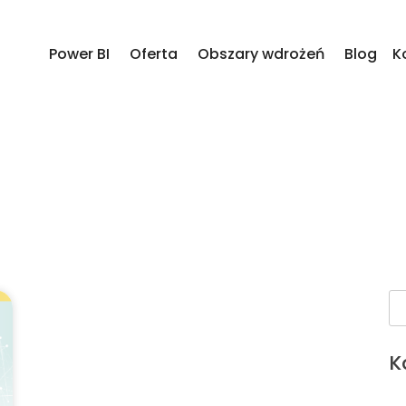
Power BI
Oferta
Obszary wdrożeń
Blog
K
K