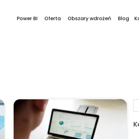
Power BI
Oferta
Obszary wdrożeń
Blog
K
K