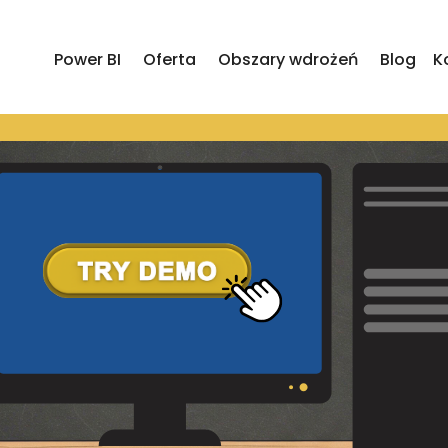
Power BI
Oferta
Obszary wdrożeń
Blog
K