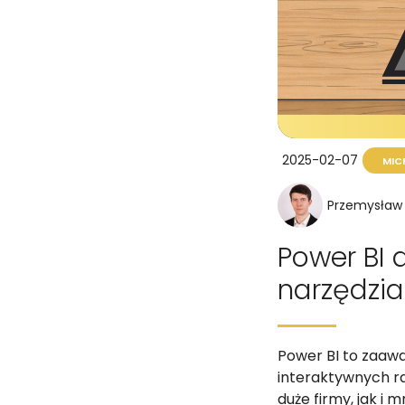
2025-02-07
MIC
Przemysław 
Power BI 
narzędzia
Power BI to zaaw
interaktywnych ra
duże firmy, jak i 