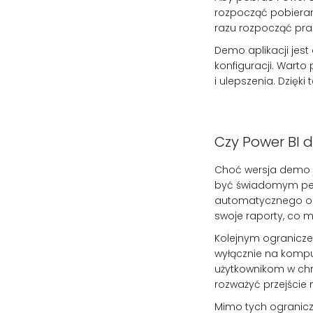
rozpocząć pobieranie
razu rozpocząć pra
Demo aplikacji je
konfiguracji. Warto
i ulepszenia. Dzięk
Czy Power BI
Choć wersja demo j
być świadomym pewn
automatycznego odś
swoje raporty, co 
Kolejnym ograniczen
wyłącznie na kompu
użytkownikom w chmu
rozważyć przejście 
Mimo tych ogranicz