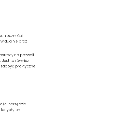
konieczności
ywidualnie oraz
onstracyjna pozwoli
 Jest to również
ą zdobyć praktyczne
ości narzędzia
 danych, ich