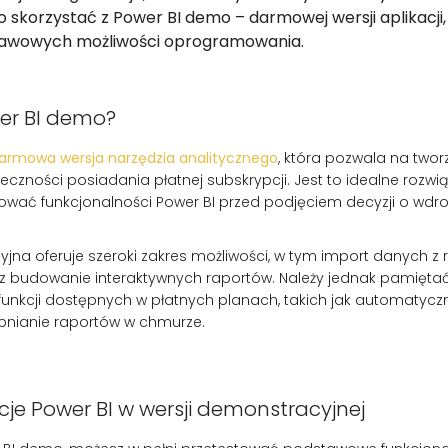
to skorzystać z Power BI demo – darmowej wersji aplikacji,
tawowych możliwości oprogramowania.
er BI demo?
armowa wersja narzędzia analitycznego
, która pozwala na twor
nieczności posiadania płatnej subskrypcji. Jest to idealne rozwi
ować funkcjonalności Power BI przed podjęciem decyzji o wdroż
na oferuje szeroki zakres możliwości, w tym import danych z r
az budowanie interaktywnych raportów. Należy jednak pamiętać
 funkcji dostępnych w płatnych planach, takich jak automatycz
pnianie raportów w chmurze.
cje Power BI w wersji demonstracyjnej