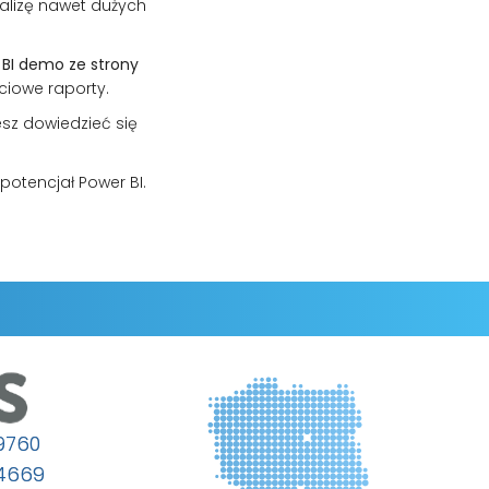
alizę nawet dużych
 BI demo ze strony
ściowe raporty.
esz dowiedzieć się
potencjał Power BI.
9760
64669