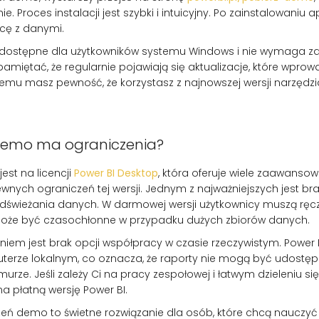
. Proces instalacji jest szybki i intuicyjny. Po zainstalowaniu 
cę z danymi.
st dostępne dla użytkowników systemu Windows i nie wymaga 
 pamiętać, że regularnie pojawiają się aktualizacje, które wpro
i temu masz pewność, że korzystasz z najnowszej wersji narzędzi
 demo ma ograniczenia?
est na licencji
Power BI Desktop
, która oferuje wiele zaawansow
ych ograniczeń tej wersji. Jednym z najważniejszych jest bra
wieżania danych. W darmowej wersji użytkownicy muszą ręcz
może być czasochłonne w przypadku dużych zbiorów danych.
iem jest brak opcji współpracy w czasie rzeczywistym. Power 
terze lokalnym, co oznacza, że raporty nie mogą być udostę
rze. Jeśli zależy Ci na pracy zespołowej i łatwym dzieleniu si
na płatną wersję Power BI.
eń demo to świetne rozwiązanie dla osób, które chcą nauczyć 