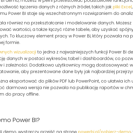
r BI demo, możesz w pełni przetestować podstawowe funkcjona
żliwość łączenia danych z różnych źródeł, takich jak
pliki Excel
emu Power BI staje się wszechstronnym rozwiązaniem do analiz
la również na przekształcanie i modelowanie danych. Możes
ować wartości, a także łączyć różne tabele, aby uzyskać spójn
ch. To kluczowy element pracy w Power BI, który pozwala na 
j formie.
wnych wizualizacji
to jedna z najważniejszych funkcji Power BI 
cję danych w postaci wykresów, tabel i dashboardów, co pozw
w i zależności. Dodatkowo użytkownicy mogą dostosowywać w
rmatowanie, aby prezentowane dane były jak najbardziej przejrzy
na eksportować do plików PDF lub PowerPoint, co ułatwia ich
 darmowa wersja nie pozwala na publikację raportów w chmu
 do pracy offline.
emo Power BI?
I demo, wystarczy przejść na stronę
powerbi.pl/pobierz-demo
,