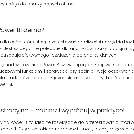
zystać je do analizy danych offline.
 Power BI demo?
 dla osób, które chcą przetestować możliwości narzędzia bez 
 Jest szczególnie polecane dla analityków, którzy pracują ind
 potrzebują efektywnego rozwiązania do analizy danych.
się nad wdrożeniem Power BI w swojej organizacji, wersja dem
luczowymi funkcjami i sprawdzić, czy spełnia Twoje oczekiwania.
dla studentów i osób uczących się analityki danych, które chc
er BI.
tracyjna – pobierz i wypróbuj w praktyce!
jna Power BI to idealne rozwiązanie do przetestowania możliw
rosoft. Dzięki szerokiemu zakresowi funkcji, takim jak łączenie