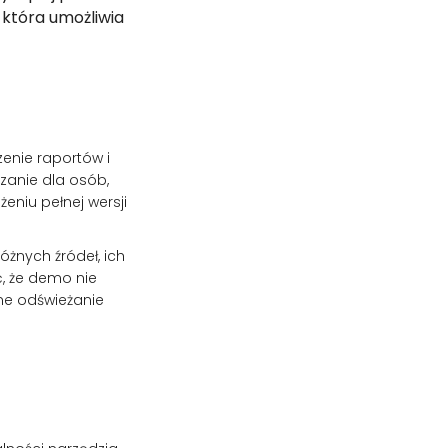
 która umożliwia
zenie raportów i
ązanie dla osób,
eniu pełnej wersji
óżnych źródeł, ich
, że demo nie
ne odświeżanie