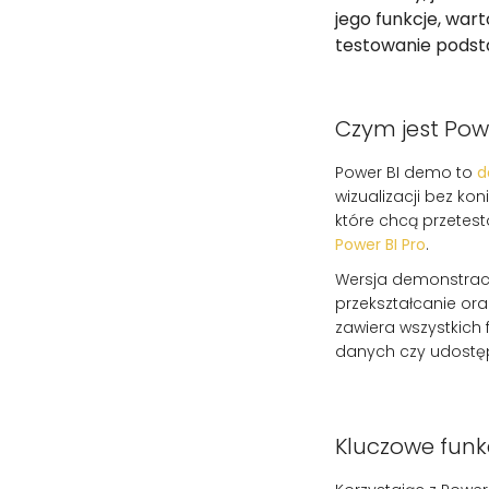
jego funkcje, war
testowanie pods
Czym jest Pow
Power BI demo to
d
wizualizacji bez ko
które chcą przetest
Power BI Pro
.
Wersja demonstracyj
przekształcanie or
zawiera wszystkich
danych czy udostę
Kluczowe funk