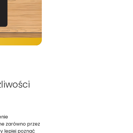
liwości
enie
ane zarówno przez
by lepiej poznać