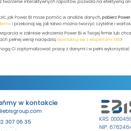
az tworzenie interaktywnych raportów, pozwala na efektywną an
dzić, jak Power BI może pomóc w analizie danych,
pobierz Power
-demo
i przekonaj się, jak łatwo można tworzyć czytelne i warto
 wsparcia w zakresie wdrożenia Power BI w Twojej firmie lub chc
ach pełnej wersji narzędzia,
skontaktuj się z ekspertami EBIS
!
mogą Ci zoptymalizować pracę z danymi i w pełni wykorzystać 
ańmy w kontakcie
@ebisgroup.com
KRS: 000045
12 307 06 35
NIP: 67624