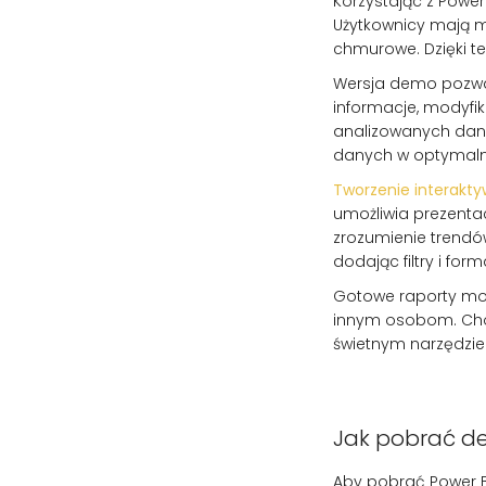
Korzystając z Powe
Użytkownicy mają mo
chmurowe. Dzięki t
Wersja demo pozwa
informacje, modyfik
analizowanych dany
danych w optymalne
Tworzenie interakty
umożliwia prezenta
zrozumienie trendó
dodając filtry i fo
Gotowe raporty moż
innym osobom. Choć
świetnym narzędziem
Jak pobrać d
Aby pobrać Power B