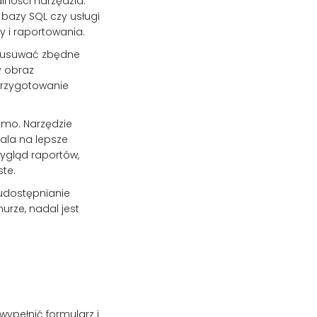
lności narzędzia.
, bazy SQL czy usługi
y i raportowania.
z usuwać zbędne
y obraz
przygotowanie
demo. Narzędzie
ala na lepsze
ygląd raportów,
ste.
 udostępnianie
rze, nadal jest
 wypełnić formularz i