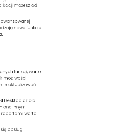
aplikacji możesz od
zaawansowanej
wadzają nowe funkcje
a.
anych funkcji, warto
k możliwości
nie aktualizować
BI Desktop działa
pniane innym
ę raportami, warto
się obsługi