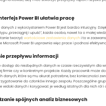
interfejs Power BI ułatwia pracę
 danych z wykorzystaniem Power BI jest bardzo intuicyjny. Dzięk
ypu „przeciągnij i upuść”, każda osoba, nawet ta o małej wiedzy
 stanie tworzyć
wartościowe zestawienia danych
i to w zaawans
ie Microsoft Power BI usprawnia więc prace i podnosi efektywn
ie przepływu informacji
e dostęp do niezbędnych danych w czasie rzeczywistym dla w
j firmie czy w konkretnym projekcie. Każdy pracownik może d
 danych, które są mu akurat potrzebne, bez konieczności zwra
rzygotowanie do członków innego zespołu. Poszczególne gru
 widoki danych i korygować je według istotnych dla nich ról 
dzanie spójnych analiz biznesowych