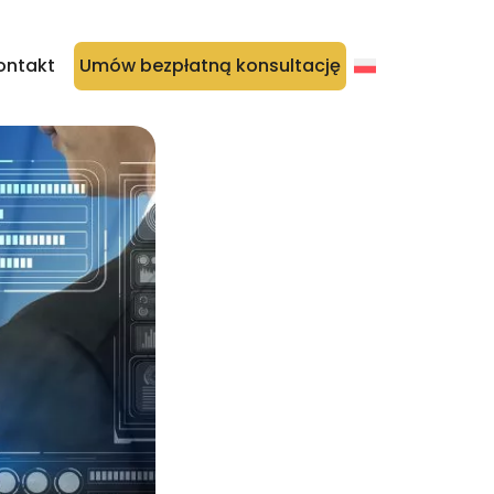
ontakt
Umów bezpłatną konsultację