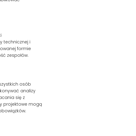
i
 technicznej i
owanej formie
ość zespołów.
szystkich osób
okonywać analizy
cania się z
py projektowe mogą
i obowiązków
.