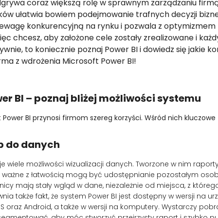
dgrywa coraz większą rolę w sprawnym zarządzaniu firmą
ków ułatwia bowiem podejmowanie trafnych decyzji bizne
rzewagę konkurencyjną na rynku i pozwala z optymizmem
więc chcesz, aby założone cele zostały zrealizowane i każdy
tywnie, to koniecznie poznaj Power BI i dowiedz się jakie k
rma z wdrożenia Microsoft Power BI!
er BI – poznaj bliżej możliwości systemu
 Power BI przynosi firmom szereg korzyści. Wśród nich kluczowe
ęp do danych
e wiele możliwości wizualizacji danych. Tworzone w nim raport
o ważne z łatwością mogą być udostępnianie pozostałym oso
icy mają stały wgląd w dane, niezależnie od miejsca, z któreg
ia także fakt, że system Power BI jest dostępny w wersji na u
S oraz Android, a także w wersji na komputery. Wystarczy pobr
egmentować, aby móc stworzyć przejrzysty raport i szybko p