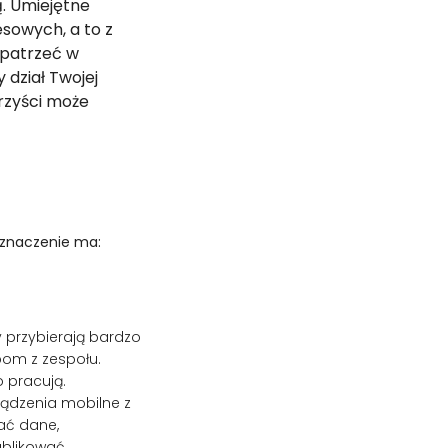
. Umiejętne
sowych, a to z
 patrzeć w
 dział Twojej
orzyści może
 znaczenie ma:
y przybierają bardzo
bom z zespołu.
o pracują.
rządzenia mobilne z
ać dane,
ublikować