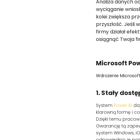
Analiza danych o
wyciąganie wnios
kolei zwiększa p
przyszłość. Jeśli 
firmy działał efek
osiągnąć Twoja fi
Microsoft Pow
Wdrożenie Microsoft
1. Stały dost
System
Power BI
daj
klarowną formę i c
Dzięki temu pracown
Gwarancję tą zapewn
system Windows, iO
odpowiednio je pos