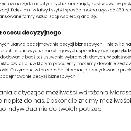
 zestaw narzędzi analitycznych, które znajdą zastosowanie pr
izacji. Dzięki nim w łatwy i szybki sposób można uzyskać 360-
nsowane formy wizualizacji wspierają analizę.
procesu decyzyjnego
nych ułatwia podejmowanie decyzji biznesowych – nie tylko na
działach finansowych, marketingowych, sprzedaży czy logistyki. M
, dodawanie bądź też usuwanie wybranych danych. W zależnośc
ktu czy działu, w którym pracujemy, możemy dowolnie zestaw
ioski. Otrzymane w ten sposób informacje zdecydowanie przek
 podejmowanie decyzji biznesowych.
tania dotyczące możliwości wdrożenia Microso
 to napisz do nas. Doskonale znamy możliwości
o indywidualnie do twoich potrzeb.