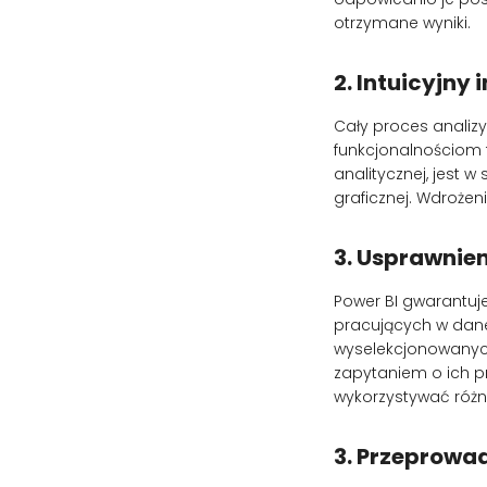
otrzymane wyniki.
2. Intuicyjny 
Cały proces analizy
funkcjonalnościom t
analitycznej, jest w
graficznej. Wdrożen
3. Usprawnien
Power BI gwarantuj
pracujących w dane
wyselekcjonowanych
zapytaniem o ich p
wykorzystywać różne
3. Przeprowa