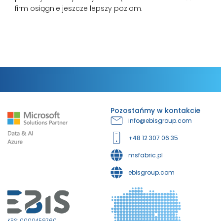
firm osiągnie jeszcze lepszy poziom.
Pozostańmy w kontakcie
info@ebisgroup.com
+48 12 307 06 35
msfabric.pl
ebisgroup.com
KRS: 0000459760