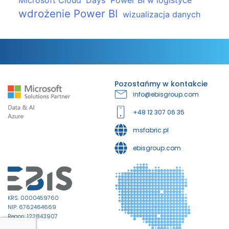
Microsoft Cloud' Days
Power BI w logistyce
wdrożenie Power BI
wizualizacja danych
Pozostańmy w kontakcie
info@ebisgroup.com
+48 12 307 06 35
msfabric.pl
ebisgroup.com
KRS: 0000459760
NIP: 6762464669
Regon: 122843907