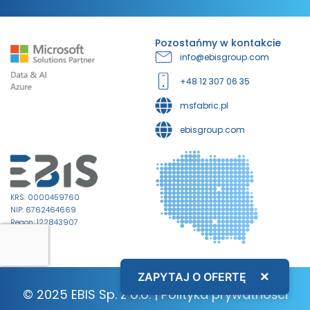
Pozostańmy w kontakcie
info@ebisgroup.com
+48 12 307 06 35
msfabric.pl
ebisgroup.com
KRS: 0000459760
NIP: 6762464669
Regon: 122843907
×
ZAPYTAJ O OFERTĘ
© 2025 EBIS Sp. z o.o. |
Polityka prywatności