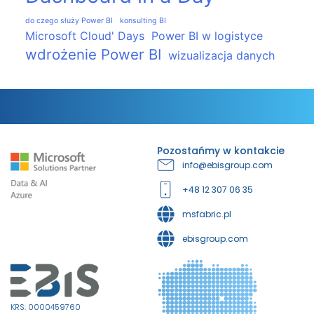
do czego służy Power BI
konsulting BI
Microsoft Cloud' Days
Power BI w logistyce
wdrożenie Power BI
wizualizacja danych
Pozostańmy w kontakcie
info@ebisgroup.com
+48 12 307 06 35
msfabric.pl
ebisgroup.com
KRS: 0000459760