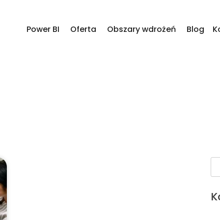
Power BI
Oferta
Obszary wdrożeń
Blog
K
K