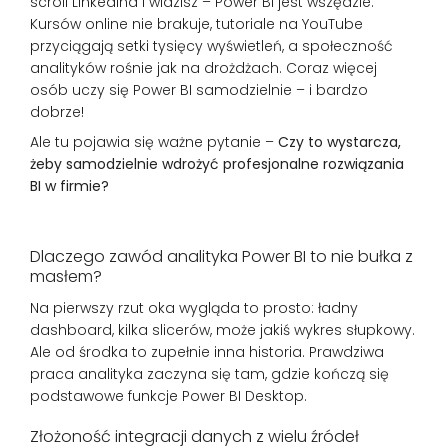
scroll LinkedIna i widzisz – Power BI jest wszędzie.
Kursów online nie brakuje, tutoriale na YouTube
przyciągają setki tysięcy wyświetleń, a społeczność
analityków rośnie jak na drożdżach. Coraz więcej
osób uczy się Power BI samodzielnie – i bardzo
dobrze!
Ale tu pojawia się ważne pytanie –
Czy to wystarcza,
żeby samodzielnie wdrożyć profesjonalne rozwiązania
BI w firmie?
Dlaczego zawód analityka Power BI to nie bułka z
masłem?
Na pierwszy rzut oka wygląda to prosto: ładny
dashboard, kilka slicerów, może jakiś wykres słupkowy.
Ale od środka to zupełnie inna historia. Prawdziwa
praca analityka zaczyna się tam, gdzie kończą się
podstawowe funkcje Power BI Desktop.
Złożoność integracji danych z wielu źródeł