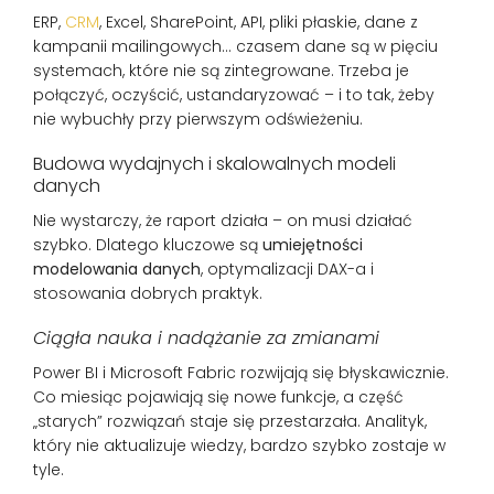
ERP,
CRM
, Excel, SharePoint, API, pliki płaskie, dane z
kampanii mailingowych… czasem dane są w pięciu
systemach, które nie są zintegrowane. Trzeba je
połączyć, oczyścić, ustandaryzować – i to tak, żeby
nie wybuchły przy pierwszym odświeżeniu.
Budowa wydajnych i skalowalnych modeli
danych
Nie wystarczy, że raport działa – on musi działać
szybko. Dlatego kluczowe są
umiejętności
modelowania danych
, optymalizacji DAX-a i
stosowania dobrych praktyk.
Ciągła nauka i nadążanie za zmianami
Power BI i Microsoft Fabric rozwijają się błyskawicznie.
Co miesiąc pojawiają się nowe funkcje, a część
„starych” rozwiązań staje się przestarzała. Analityk,
który nie aktualizuje wiedzy, bardzo szybko zostaje w
tyle.