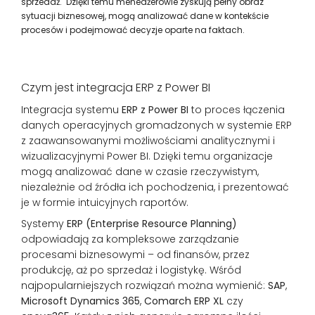
sprzedaż. Dzięki temu menedżerowie zyskują pełny obraz
sytuacji biznesowej, mogą analizować dane w kontekście
procesów i podejmować decyzje oparte na faktach.
Czym jest integracja ERP z Power BI
Integracja systemu
ERP z Power BI
to proces łączenia
danych operacyjnych gromadzonych w systemie ERP
z zaawansowanymi możliwościami analitycznymi i
wizualizacyjnymi Power BI. Dzięki temu organizacje
mogą analizować dane w czasie rzeczywistym,
niezależnie od źródła ich pochodzenia, i prezentować
je w formie intuicyjnych raportów.
Systemy
ERP (Enterprise Resource Planning)
odpowiadają za kompleksowe zarządzanie
procesami biznesowymi – od finansów, przez
produkcję, aż po sprzedaż i logistykę. Wśród
najpopularniejszych rozwiązań można wymienić:
SAP
,
Microsoft Dynamics 365
,
Comarch ERP XL
czy