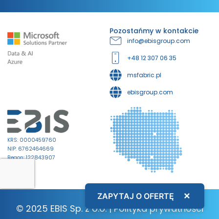
Pozostańmy w kontakcie
info@ebisgroup.com
+48 12 307 06 35
msfabric.pl
ebisgroup.com
KRS: 0000459760
NIP: 6762464669
Regon: 122843907
×
ZAPYTAJ O OFERTĘ
© 2025 EBIS Sp. z o.o. |
Polityka prywatności