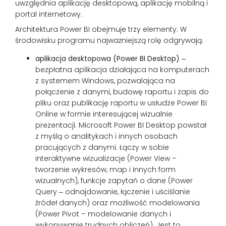
uwzględnia aplikację desktopową, aplikację mobilną i
portal internetowy.
Architektura Power BI obejmuje trzy elementy. W
środowisku programu najważniejszą rolę odgrywają:
aplikacja desktopowa (Power BI Desktop)
‒
bezpłatna aplikacja działająca na komputerach
z systemem Windows, pozwalająca na
połączenie z danymi, budowę raportu i zapis do
pliku oraz publikację raportu w usłudze Power BI
Online w formie interesującej wizualnie
prezentacji. Microsoft Power BI Desktop powstał
z myślą o analitykach i innych osobach
pracujących z danymi. Łączy w sobie
interaktywne wizualizacje (Power View –
tworzenie wykresów, map i innych form
wizualnych), funkcje zapytań o dane (Power
Query ‒ odnajdowanie, łączenie i uściślanie
źródeł danych) oraz możliwość modelowania
(Power Pivot – modelowanie danych i
wykonywanie trudnych obliczeń). Jest to