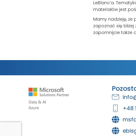
LeBlanc’a. Tematyka
materiałów jest poś
Mamy nadzieję, że 
zapoznać się bliżej
zapomnijcie także
Pozost
info
+48 
msfa
ebis