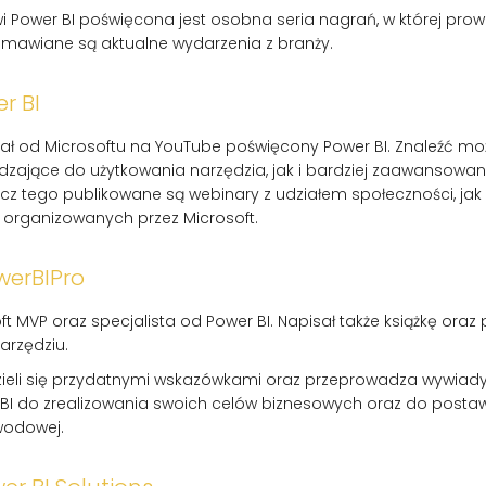
Power BI poświęcona jest osobna seria nagrań, w której pro
omawiane są aktualne wydarzenia z branży.
r BI
anał od Microsoftu na YouTube poświęcony Power BI. Znaleźć mo
ające do użytkowania narzędzia, jak i bardziej zaawansowan
ócz tego publikowane są webinary z udziałem społeczności, jak
ji organizowanych przez Microsoft.
werBIPro
ft MVP oraz specjalista od Power BI. Napisał także książkę oraz
arzędziu.
ieli się przydatnymi wskazówkami oraz przeprowadza wywiady
 BI do zrealizowania swoich celów biznesowych oraz do postaw
wodowej.