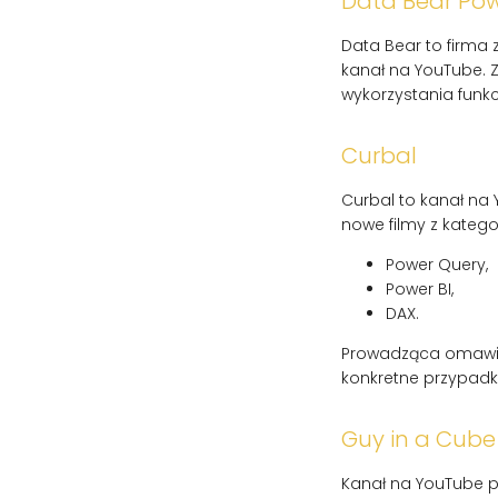
Data Bear Powe
Data Bear to firma 
kanał na YouTube. Z
wykorzystania funkcj
Curbal
Curbal to kanał na 
nowe filmy z kategor
Power Query,
Power BI,
DAX.
Prowadząca omawia p
konkretne przypadki
Guy in a Cube
Kanał na YouTube p