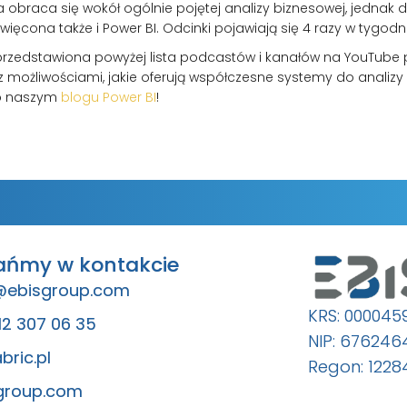
 obraca się wokół ogólnie pojętej analizy biznesowej, jednak d
więcona także i Power BI. Odcinki pojawiają się 4 razy w tygodni
przedstawiona powyżej lista podcastów i kanałów na YouTube
 z możliwościami, jakie oferują współczesne systemy do analizy
 o naszym
blogu Power BI
!
ańmy w kontakcie
@ebisgroup.com
KRS: 000045
12 307 06 35
NIP: 67624
bric.pl
Regon: 1228
group.com