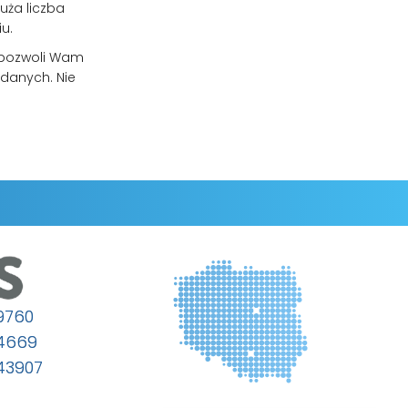
uża liczba
u.
 pozwoli Wam
 danych. Nie
9760
64669
43907