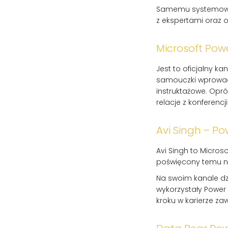
Samemu systemowi 
z ekspertami oraz 
Microsoft Powe
Jest to oficjalny k
samouczki wprowadz
instruktażowe. Opr
relacje z konferenc
Avi Singh – Po
Avi Singh to Microso
poświęcony temu n
Na swoim kanale dz
wykorzystały Power
kroku w karierze za