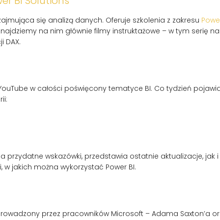
r BI Solutions
zajmująca się analizą danych. Oferuje szkolenia z zakresu
Power
najdziemy na nim głównie filmy instruktażowe – w tym serię n
i DAX.
YouTube w całości poświęcony tematyce BI. Co tydzień pojawiają
ii:
rzydatne wskazówki, przedstawia ostatnie aktualizacje, jak i
, w jakich można wykorzystać Power BI.
rowadzony przez pracowników Microsoft – Adama Saxton’a ora