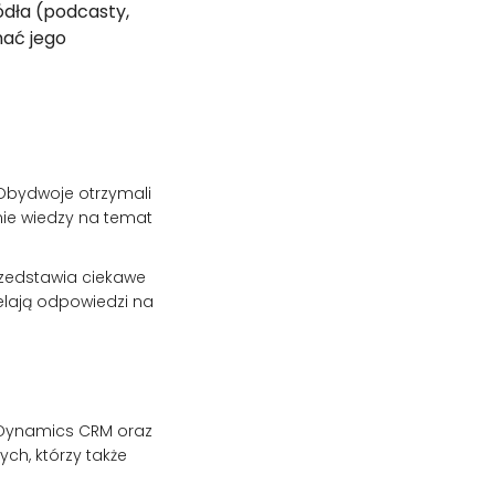
ódła (podcasty,
nać jego
Obydwoje otrzymali
nie wiedzy na temat
rzedstawia ciekawe
elają odpowiedzi na
, Dynamics CRM oraz
ch, którzy także