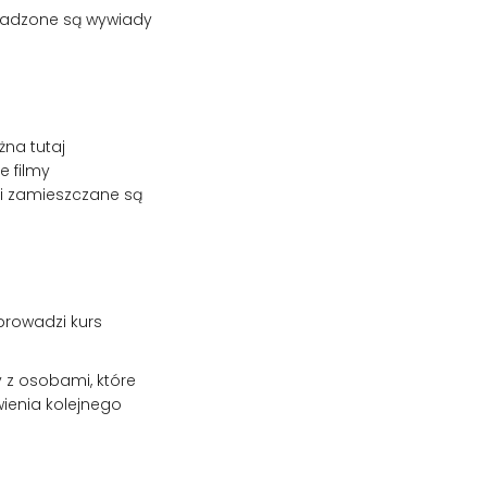
wadzone są wywiady
żna tutaj
e filmy
 i zamieszczane są
 prowadzi kurs
 z osobami, które
ienia kolejnego