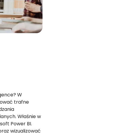
ligence? W
mować trafne
dzania
danych. Właśnie w
soft Power BI.
oraz wizualizować