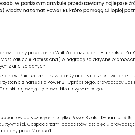
sposób. W poniższym artykule przedstawiamy najlepsze źr
) wiedzy na temat Power BI, które pomogą Ci lepiej poz
 prowadzony przez Johna White’a oraz Jasona Himmelstein’a. 
P (Most Valuable Professional) w nagrodę za aktywne promowa
ych z analizą danych.
a najważniejsze zmiany w branży analityki biznesowej oraz p
rzystania z narzędzia Power BI. Oprócz tego, prowadzący udzi
Odcinki pojawiają się nawet kilka razy w miesiącu.
podcastów dotyczących nie tylko Power BI, ale i Dynamics 365
oduktywności. Gospodarzami podcastów jest pięciu prowadzący
 nadany przez Microsoft.