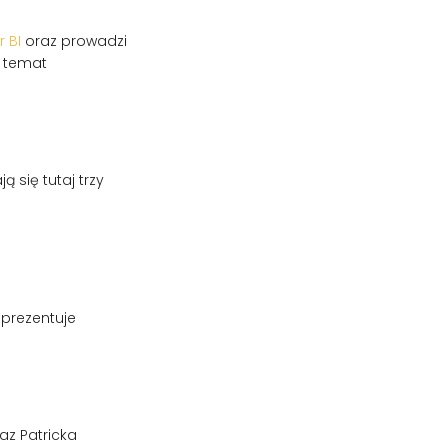
 BI
oraz prowadzi
a temat
 się tutaj trzy
 prezentuje
z Patricka