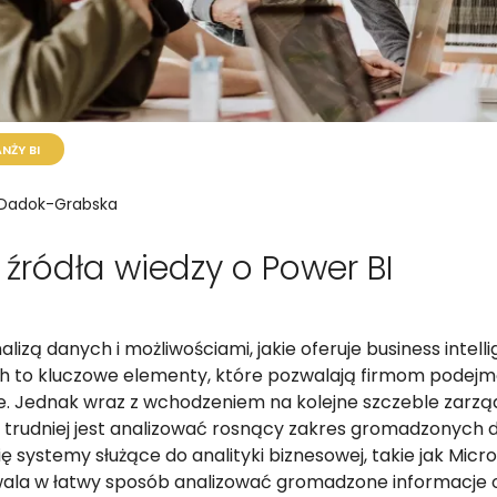
NŻY BI
 Dadok-Grabska
 źródła wiedzy o Power BI
nalizą danych i możliwościami, jakie oferuje business intel
 to kluczowe elementy, które pozwalają firmom podej
e. Jednak wraz z wchodzeniem na kolejne szczeble zarzą
 trudniej jest analizować rosnący zakres gromadzonych 
ę systemy służące do analityki biznesowej, takie jak Micro
wala w łatwy sposób analizować gromadzone informacje 