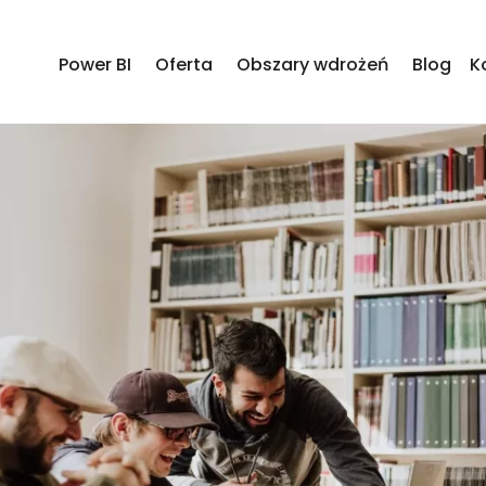
Power BI
Oferta
Obszary wdrożeń
Blog
K