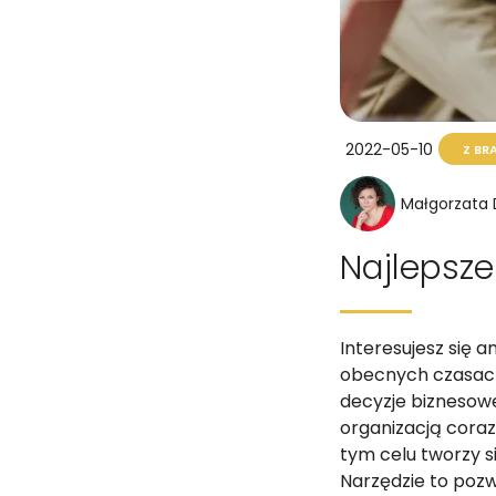
2022-05-10
Z BRA
Małgorzata
Najlepsze
Interesujesz się a
obecnych czasach
decyzje biznesow
organizacją coraz
tym celu tworzy si
Narzędzie to poz