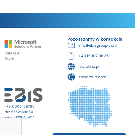
Pozostańmy w kontakcie
info@ebisgroup.com
+48 12 307 06 35
msfabric.pl
ebisgroup.com
KRS: 0000459760
NIP: 6762464669
Regon: 122843907