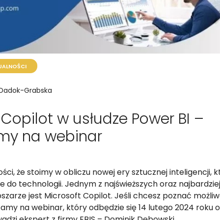
UALNOŚCI
 Dadok-Grabska
 Copilot w usłudze Power BI –
my na webinar
ści, że stoimy w obliczu nowej ery sztucznej inteligencji, 
e do technologii. Jednym z najświeższych oraz najbardzi
szarze jest Microsoft Copilot. Jeśli chcesz poznać możliw
amy na webinar, który odbędzie się 14 lutego 2024 roku o 
dzi ekspert z firmy EBIS – Dominik Dębowski.