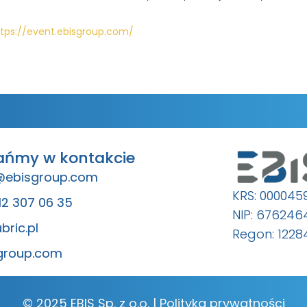
tps://event.ebisgroup.com/
ańmy w kontakcie
@ebisgroup.com
KRS: 000045
12 307 06 35
NIP: 67624
bric.pl
Regon: 1228
group.com
© 2025 EBIS Sp. z o.o. |
Polityka prywatności