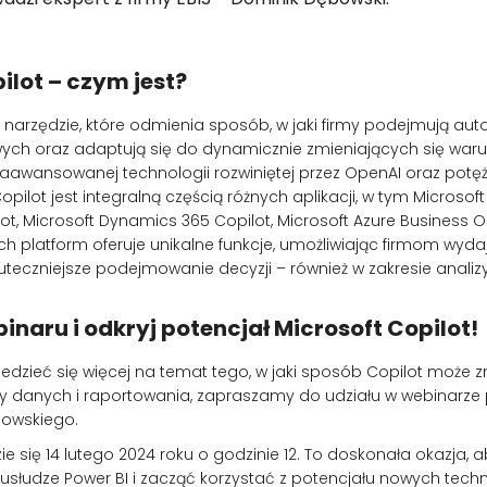
ilot – czym jest?
o narzędzie, które odmienia sposób, w jaki firmy podejmują au
ch oraz adaptują się do dynamicznie zmieniających się war
zaawansowanej technologii rozwiniętej przez OpenAI oraz po
pilot jest integralną częścią różnych aplikacji, w tym Microsof
lot, Microsoft Dynamics 365 Copilot, Microsoft Azure Business 
ych platform oferuje unikalne funkcje, umożliwiając firmom wyda
uteczniejsze podejmowanie decyzji – również w zakresie analiz
inaru i odkryj potencjał Microsoft Copilot!
iedzieć się więcej na temat tego, w jaki sposób Copilot może 
zy danych i raportowania, zapraszamy do udziału w webinar
bowskiego.
 się 14 lutego 2024 roku o godzinie 12. To doskonała okazja, ab
 usłudze Power BI i zacząć korzystać z potencjału nowych techno