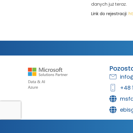
danych już teraz.
Link do rejestracji:
ht
Pozost
info
+48 
msfa
ebis