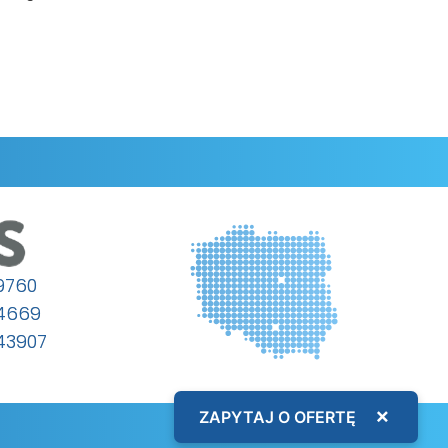
9760
64669
43907
×
ZAPYTAJ O OFERTĘ