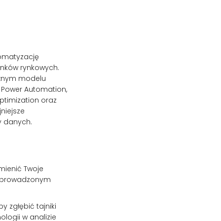
tomatyzację
unków rynkowych.
tężnym modelu
t Power Automation,
Optimization oraz
jniejsze
y danych.
zmienić Twoje
ze prowadzonym
y zgłębić tajniki
logii w analizie