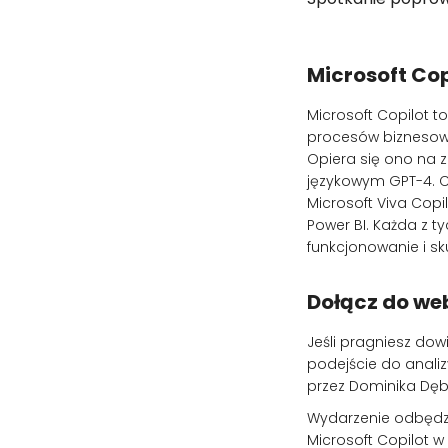
Microsoft Cop
Microsoft Copilot t
procesów biznesowy
Opiera się ono na 
językowym GPT-4. Co
Microsoft Viva Copi
Power BI. Każda z t
funkcjonowanie i sk
Dołącz do web
Jeśli pragniesz dow
podejście do anali
przez Dominika Dę
Wydarzenie odbędzie
Microsoft Copilot w