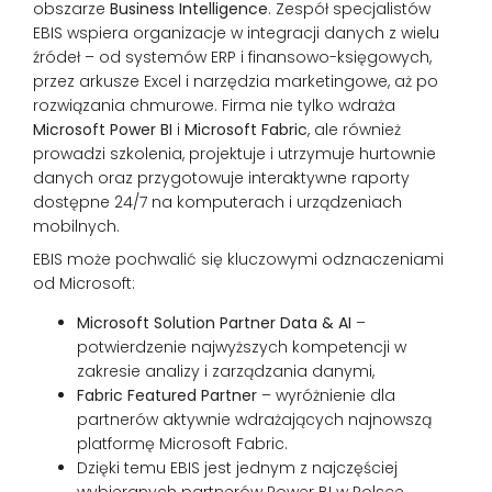
obszarze
Business Intelligence
. Zespół specjalistów
EBIS wspiera organizacje w integracji danych z wielu
źródeł – od systemów ERP i finansowo-księgowych,
przez arkusze Excel i narzędzia marketingowe, aż po
rozwiązania chmurowe. Firma nie tylko wdraża
Microsoft Power BI
i
Microsoft Fabric
, ale również
prowadzi szkolenia, projektuje i utrzymuje hurtownie
danych oraz przygotowuje interaktywne raporty
dostępne 24/7 na komputerach i urządzeniach
mobilnych.
EBIS może pochwalić się kluczowymi odznaczeniami
od Microsoft:
Microsoft Solution Partner Data & AI
–
potwierdzenie najwyższych kompetencji w
zakresie analizy i zarządzania danymi,
Fabric Featured Partner
– wyróżnienie dla
partnerów aktywnie wdrażających najnowszą
platformę Microsoft Fabric.
Dzięki temu EBIS jest jednym z najczęściej
wybieranych partnerów Power BI w Polsce.