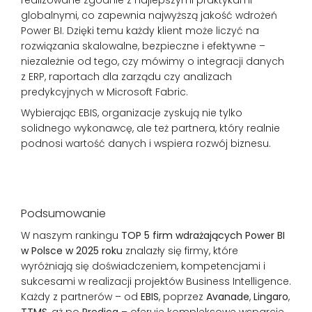
globalnymi, co zapewnia najwyższą jakość wdrożeń
Power BI. Dzięki temu każdy klient może liczyć na
rozwiązania skalowalne, bezpieczne i efektywne –
niezależnie od tego, czy mówimy o integracji danych
z ERP, raportach dla zarządu czy analizach
predykcyjnych w Microsoft Fabric.
Wybierając EBIS, organizacje zyskują nie tylko
solidnego wykonawcę, ale też partnera, który realnie
podnosi wartość danych i wspiera rozwój biznesu.
Podsumowanie
W naszym rankingu
TOP 5 firm wdrażających Power BI
w Polsce w 2025 roku
znalazły się firmy, które
wyróżniają się doświadczeniem, kompetencjami i
sukcesami w realizacji projektów Business Intelligence.
Każdy z partnerów – od
EBIS
, poprzez
Avanade
,
Lingaro
,
TTMS
, aż po
Predica
– oferuje kompleksowe wsparcie