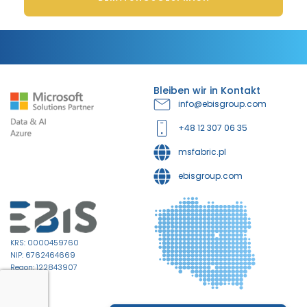
Bleiben wir in Kontakt
info@ebisgroup.com
+48 12 307 06 35
msfabric.pl
ebisgroup.com
KRS: 0000459760
NIP: 6762464669
Regon: 122843907