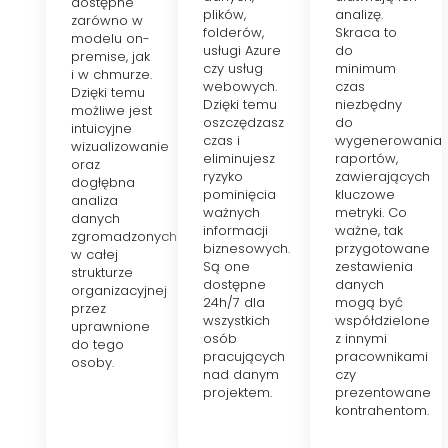
dostępne
plików,
analizę.
zarówno w
folderów,
Skraca to
modelu on-
usługi Azure
do
premise, jak
czy usług
minimum
i w chmurze.
webowych.
czas
Dzięki temu
Dzięki temu
niezbędny
możliwe jest
oszczędzasz
do
intuicyjne
czas i
wygenerowania
wizualizowanie
eliminujesz
raportów,
oraz
ryzyko
zawierających
dogłębna
pominięcia
kluczowe
analiza
ważnych
metryki. Co
danych
informacji
ważne, tak
zgromadzonych
biznesowych.
przygotowane
w całej
Są one
zestawienia
strukturze
dostępne
danych
organizacyjnej
24h/7 dla
mogą być
przez
wszystkich
współdzielone
uprawnione
osób
z innymi
do tego
pracujących
pracownikami
osoby.
nad danym
czy
projektem.
prezentowane
kontrahentom.