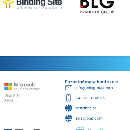
Pozostańmy w kontakcie
info@ebisgroup.com
+48 12 307 06 35
msfabric.pl
ebisgroup.com