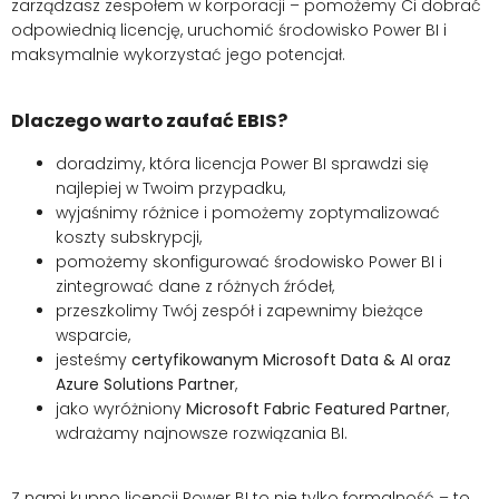
zarządzasz zespołem w korporacji – pomożemy Ci dobrać
odpowiednią licencję, uruchomić środowisko Power BI i
maksymalnie wykorzystać jego potencjał.
Dlaczego warto zaufać EBIS?
doradzimy, która licencja Power BI sprawdzi się
najlepiej w Twoim przypadku,
wyjaśnimy różnice i pomożemy zoptymalizować
koszty subskrypcji,
pomożemy skonfigurować środowisko Power BI i
zintegrować dane z różnych źródeł,
przeszkolimy Twój zespół i zapewnimy bieżące
wsparcie,
jesteśmy
certyfikowanym Microsoft Data & AI oraz
Azure Solutions Partner
,
jako wyróżniony
Microsoft Fabric Featured Partner
,
wdrażamy najnowsze rozwiązania BI.
Z nami kupno licencji Power BI to nie tylko formalność – to