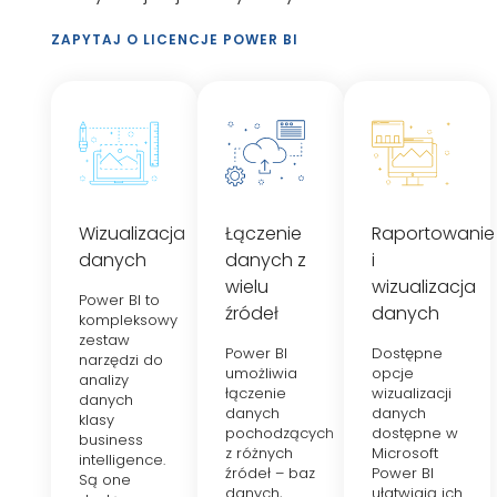
ZAPYTAJ O LICENCJE POWER BI
Wizualizacja
Łączenie
Raportowanie
danych
danych z
i
wielu
wizualizacja
Power BI to
źródeł
danych
kompleksowy
zestaw
Power BI
Dostępne
narzędzi do
umożliwia
opcje
analizy
łączenie
wizualizacji
danych
danych
danych
klasy
pochodzących
dostępne w
business
z różnych
Microsoft
intelligence.
źródeł – baz
Power BI
Są one
danych,
ułatwiają ich